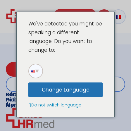
Contact
We've detected you might be
speaking a different
language. Do you want to
change to:
Prendre rendez-vous
ou contacter
Change Language
Partenaire
Déclaration de confidentialité
Histoires
Politique en matière de cookies
À propos de nous
Mentions légales
Do not switch language