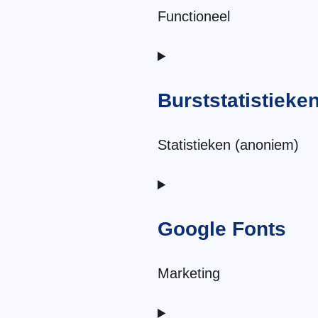
ithemes-
Functioneel
veiligheid
Toestemming
voor
Burststatistieke
service
wordpress
Statistieken (anoniem)
Toestemming
voor
Google Fonts
service
burst-
Marketing
statistieken
Toestemming