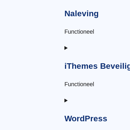
voor
Naleving
service
wordpress
Functioneel
Toestemming
voor
iThemes Beveili
service
complianz
Functioneel
Toestemming
voor
WordPress
service