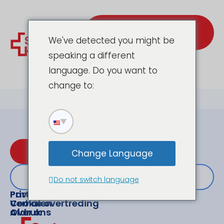
Neem contact met
ons op
We've detected you might be
speaking a different
language. Do you want to
change to:
Maak een afspraak
Change Language
of neem contact met ons op
Do not switch language
Partner
Privacyschending
Verhalen
Cookie overtreding
Over ons
Afdruk