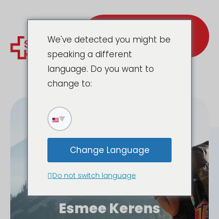
Póngase en
contacto con
We've detected you might be
nosotros
speaking a different
language. Do you want to
change to:
Change Language
Do not switch language
Historia especializada
Esmee Kerens