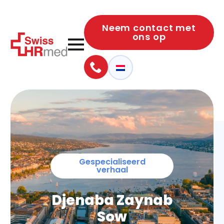
Neem contact met
ons op
Gespecialiseerd
verhaal
Djenaba Zaynab
Sow