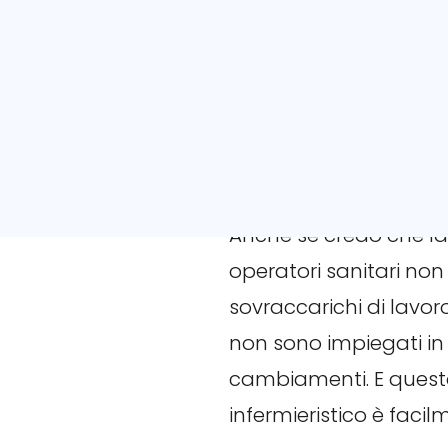
Ho conseguito il Bachel
Nursing, che è paragona
semestri, 240 ECTS, per
A che tipo di e
Anche se credo che la 
operatori sanitari n
sovraccarichi di lavo
non sono impiegati in
cambiamenti. E questo
infermieristico è facil