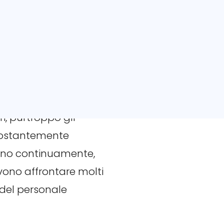
lor of Science in
e è consistita in 8
eparti e aree sanitarie.
uo paese?
i, purtroppo gli
 costantemente
biano continuamente,
ono affrontare molti
 del personale