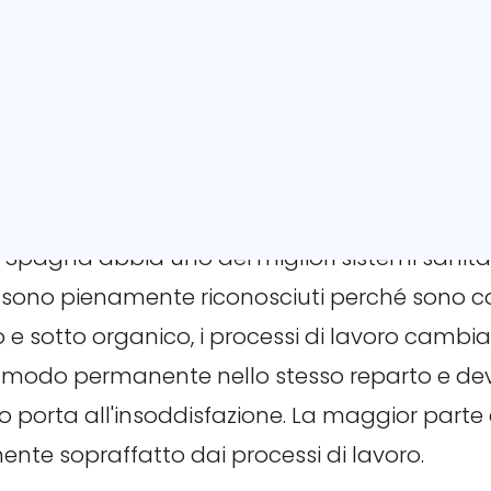
or in Infermieristica e ora ho il titolo di Bache
bile al titolo FH in Svizzera. La mia formazion
 un totale di 18 mesi di lavoro pratico in vari r
tica del lavoro è abituato nel s
Spagna abbia uno dei migliori sistemi sanitar
on sono pienamente riconosciuti perché sono
ro e sotto organico, i processi di lavoro cam
 modo permanente nello stesso reparto e dev
 porta all'insoddisfazione. La maggior parte
mente sopraffatto dai processi di lavoro.