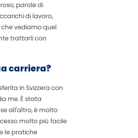
oroso, parole di
carichi di lavoro,
to che vediamo quel
te trattarli con
a carriera?
ferita in Svizzera con
da me. È stata
e all'altro, è molto
ocesso molto più facile
 le pratiche