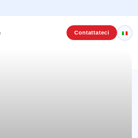
m
Contattateci