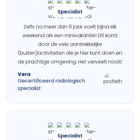
Specialist
Zelfs na meer dan 6 jaar voelt bijna elk
weekend als een minivakantie! Dit komt
door de vele aantrekkelijke
(buiten)activiteiten die je hier kunt doen en
de prachtige omgeving. Het verveelt nooit!
Vera
Gecertificeerd radiologisch
specialist
Specialist