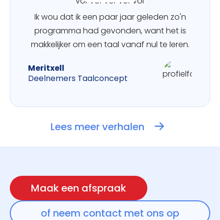
Ik wou dat ik een paar jaar geleden zo'n
programma had gevonden, want het is
makkelijker om een taal vanaf nul te leren.
Meritxell
Deelnemers Taalconcept
Lees meer verhalen
Maak een afspraak
of neem contact met ons op