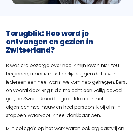
Terugblik: Hoe werd je
ontvangen en gezien in
Zwitserland?
Ik was erg bezorgd over hoe ik mijn leven hier zou
beginnen, maar ik moet eerlijk zeggen dat ik van
iedereen een heel warm welkom heb gekregen. Eerst
en vooral door Brigit, die me echt een veilig gevoel
gaf, en Swiss HRmed begeleidde me in het
algemeen heel nauw en heel persoonlijk bij al mijn
stappen, waarvoor ik heel dankbaar ben.
Mijn collega's op het werk waren ook erg gastvrij en