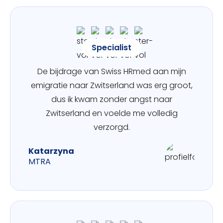
Specialist
De bijdrage van Swiss HRmed aan mijn
emigratie naar Zwitserland was erg groot,
dus ik kwam zonder angst naar
Zwitserland en voelde me volledig
verzorgd.
Katarzyna
MTRA