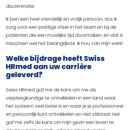
discriminatie.
Ik ben een heel vriendelijk en vrolijk persoon, dus ik
zorg voor een prettige sfeer in het team en bij de
patiënten die een moeilijke tijd doormaken, en dat is
misschien wel het belangrijkste: Ik hou van mijn werk!
Welke bijdrage heeft Swiss
HRmed aan uw carrière
geleverd?
Swiss HRmed gaf me de kans om me als
verpleegkundige te ontwikkelen in een land waar
het systeem veel beter is en waar je je professioneel
en persoonlijk kunt ontwikkelen en niet stilstaat. Het
gaf me zelfs de kans om mijn gezin een leven te