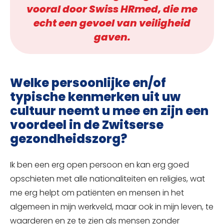
vooral door Swiss HRmed, die me
echt een gevoel van veiligheid
gaven.
Welke persoonlijke en/of
typische kenmerken uit uw
cultuur neemt u mee en zijn een
voordeel in de Zwitserse
gezondheidszorg?
Ik ben een erg open persoon en kan erg goed
opschieten met alle nationaliteiten en religies, wat
me erg helpt om patiënten en mensen in het
algemeen in mijn werkveld, maar ook in mijn leven, te
waarderen en ze te zien als mensen zonder