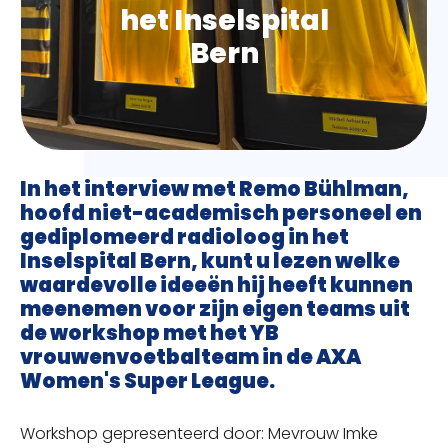
het Inselspital
Bern
In het interview met Remo Bühlman,
hoofd niet-academisch personeel en
gediplomeerd radioloog in het
Inselspital Bern, kunt u lezen welke
waardevolle ideeën hij heeft kunnen
meenemen voor zijn eigen teams uit
de workshop met het YB
vrouwenvoetbalteam in de AXA
Women's Super League.
Workshop gepresenteerd door: Mevrouw Imke