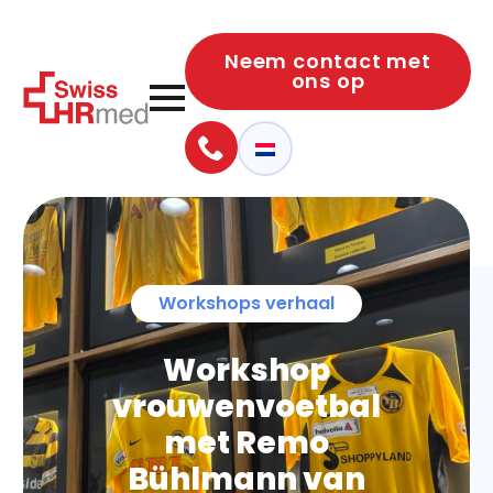
Neem contact met
ons op
Workshops verhaal
Workshop
vrouwenvoetbal
met Remo
Bühlmann van