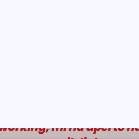
Pubblica ed Epidemiologia (180 ECTS)
ologische Heilmittel Heel GmbH, 2 anni, Germ
 distribuzione presso Phinter-Heel S.A., 5 ann
ia, 14 anni, Spagna
 delle cure primarie, 3 anni, Inghilterra e Spa
ha sostenuto in particol
working, mi ha aperto n
a promosso il dialogo pr