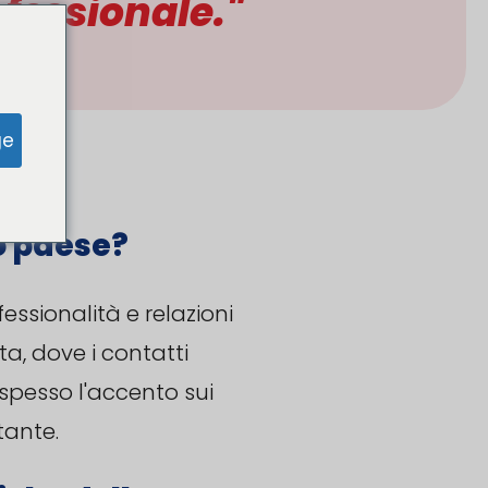
uo paese?
essionalità e relazioni
ta, dove i contatti
spesso l'accento sui
tante.
iche della sua