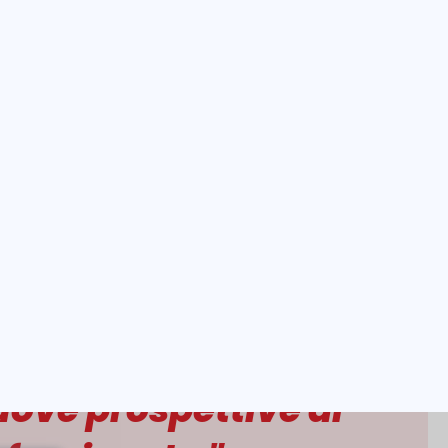
ania
i, Spagna
gna
are con preziose
uove prospettive di
ofessionale."