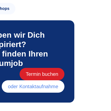
hops
en wir Dich
piriert?
 finden Ihren
aumjob
Termin buchen
oder Kontaktaufnahme