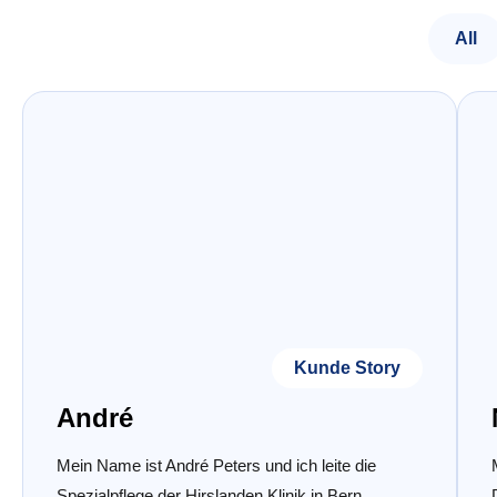
All
Kunde Story
André
Mein Name ist André Peters und ich leite die
Spezialpflege der Hirslanden Klinik in Bern